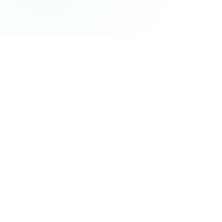
首页
文章详情
作者
mailantpro团队
文章类型
发布时间
相关知识
2025-04-24 08:05:59
邮件配图选不对？这8个
视觉设计技巧快收好